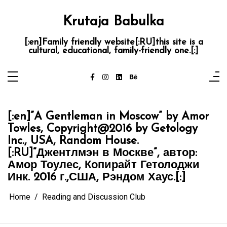
Skip
to
content
Krutaja Babulka
[:en]Family friendly website[:RU]this site is a
cultural, educational, family-friendly one.[:]
[:en]”A Gentleman in Moscow” by Amor
Towles, Copyright@2016 by Getology
Inc., USA, Random House.
[:RU]”Джентлмэн в Москве”, автор:
Амор Тоулес, Копирайт Гетолоджи
Инк. 2016 г.,США, Рэндом Хаус.[:]
Home
Reading and Discussion Club