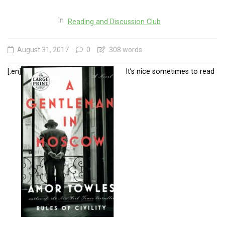
In
Reading and Discussion Club
August 31, 2017
0
308 words
[:en]
It’s nice sometimes to read