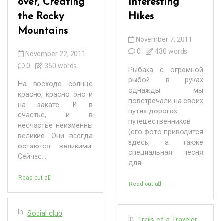
over, Creating
Interesting
the Rocky
Hikes
Mountains
November 7, 2011
0
430 words
November 22, 2011
0
360 words
Рыбака с огромной
рыбой в руках
На восходе солнце
однажды мы
красно, красно оно и
повстречали на своих
на закате. И в
путях-дорогах
счастье, и в
путешественников
несчастье неизменны
(его фото приводится
великие. Они всегда
здесь, а также
остаются великими.
специальная песня
Сейчас...
для...
Read out all
Read out all
In
Social club
In
Trails of a Traveler