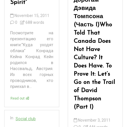
дорогам
Spirit”
Дэвида
November 15, 2011
Томпсона
0
688 words
(Часть I)
Who
Told That
Посмотрите на
презентацию его
Canada Does
книги:”Куда уходят
Not Have
облака” Конрада
Кейна Конрад Кейн
Culture? It
родился в
Does Have. To
Нассвальд, Австрия.
Prove It: Let’s
Из всех горных
проводников, кто
Go on the Trail
приехал в...
of David
Thompson
Read out all
(Part I)
In
Social club
November 3, 2011
0
446 words