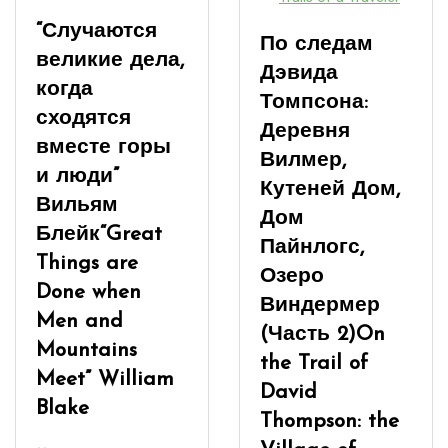
“Случаются
По следам
великие дела,
Дэвида
когда
Томпсона:
сходятся
Деревня
вместе горы
Вилмер,
и люди”
Кутеней Дом,
Вильям
Дом
Блейк
“Great
Пайнлогс,
Things are
Озеро
Done when
Виндермер
Men and
(Часть 2)
On
Mountains
the Trail of
Meet” William
David
Blake
Thompson: the