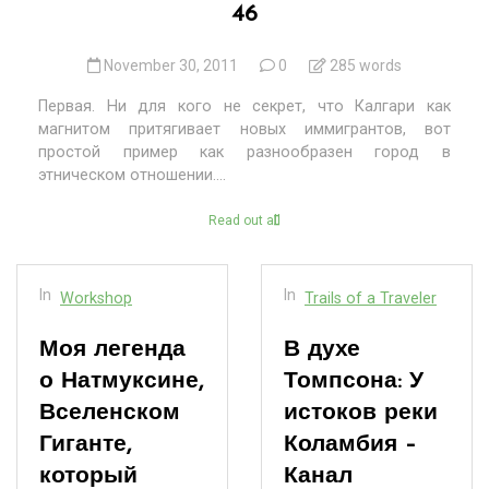
46
November 30, 2011
0
285 words
Первая. Ни для кого не секрет, что Калгари как
магнитом притягивает новых иммигрантов, вот
простой пример как разнообразен город в
этническом отношении....
Read out all
In
In
Workshop
Trails of a Traveler
Моя легенда
В духе
о Натмуксине,
Томпсона: У
Вселенском
истоков реки
Гиганте,
Коламбия –
который
Канал