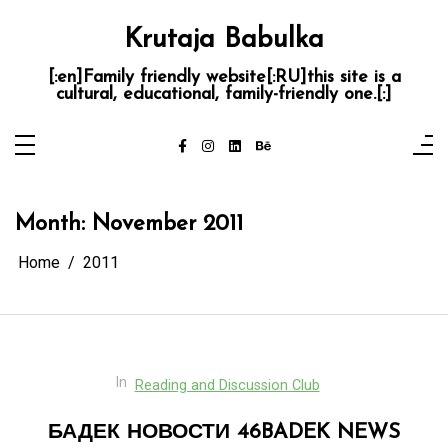
Skip
to
Krutaja Babulka
content
[:en]Family friendly website[:RU]this site is a
cultural, educational, family-friendly one.[:]
Month:
November 2011
Home
2011
In
Reading and Discussion Club
БАДЕК НОВОСТИ 46
BADEK NEWS