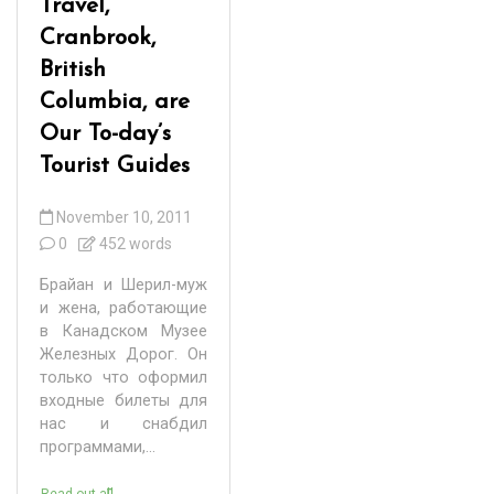
Travel,
Cranbrook,
British
Columbia, are
Our To-day’s
Tourist Guides
November 10, 2011
0
452 words
Брайан и Шерил-муж
и жена, работающие
в Канадском Музее
Железных Дорог. Он
только что оформил
входные билеты для
нас и снабдил
программами,...
Read out all