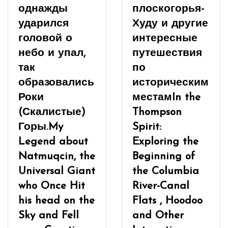
однажды
плоскогорья-
ударился
Худу и другие
головой о
интересные
небо и упал,
путешествия
так
по
образовались
историческим
Роки
местам
In the
(Скалистые)
Thompson
Горы.
My
Spirit:
Legend about
Exploring the
Natmuqcin, the
Beginning of
Universal Giant
the Columbia
who Once Hit
River-Canal
his head on the
Flats , Hoodoo
Sky and Fell
and Other