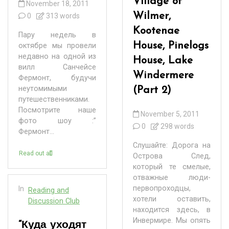
Village of
November 18, 2011
Wilmer,
0
313 words
Kootenae
Пару недель в
House, Pinelogs
октябре мы провели
недавно на одной из
House, Lake
вилл Санчейсе
Windermere
Фермонт, будучи
неутомимыми
(Part 2)
путешественниками.
Посмотрите наше
November 5, 2011
фото шоу :”
0
298 words
Фермонт...
Слушайте: Дорога на
Read out all
Острова Cлед,
который те смелые,
отважные люди-
первопроходцы,
In
Reading and
хотели оставить,
Discussion Club
находится здесь, в
Инвермире. Мы опять
“Куда уходят