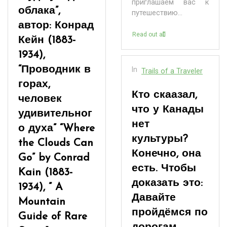
приглашаем вас к
облака”,
путешествию...
автор: Конрад
Read out all
Кейн (1883-
1934),
“Проводник в
In
Trails of a Traveler
горах,
Кто скаазал,
человек
что у Канады
удивительног
нет
о духа”
“Where
культуры?
the Clouds Can
Конечно, она
Go” by Conrad
есть. Чтобы
Kain (1883-
доказать это:
1934), ” A
Давайте
Mountain
пройдёмся по
Guide of Rare