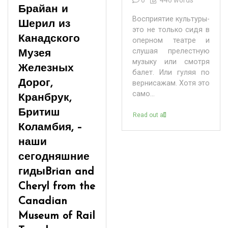
Брайан и
Восприятие культуры-
Шерил из
это не только сидя в
Канадского
оперном театре и
слушая прелестную
Музея
музыку или смотря
Железных
балет. Или гуляя по
Дорог,
вернисажам. Хотя это
само...
Кранбрук,
Бритиш
Read out all
Коламбия, –
наши
сегодняшние
гиды
Brian and
Cheryl from the
Canadian
Museum of Rail