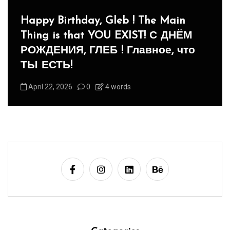
In
Social club
Panegyric to Domestic Pets
-Панегирик Домашним Животным!
August 1, 2026
0
3 words