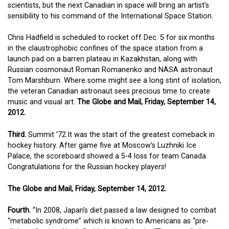
scientists, but the next Canadian in space will bring an artist’s
sensibility to his command of the International Space Station.
Chris Hadfield is scheduled to rocket off Dec. 5 for six months
in the claustrophobic confines of the space station from a
launch pad on a barren plateau in Kazakhstan, along with
Russian cosmonaut Roman Romanenko and NASA astronaut
Tom Marshburn. Where some might see a long stint of isolation,
the veteran Canadian astronaut sees precious time to create
music and visual art.
The Globe and Mail, Friday, September 14,
2012.
Third.
Summit ’72.It was the start of the greatest comeback in
hockey history. After game five at Moscow’s Luzhniki Ice
Palace, the scoreboard showed a 5-4 loss for team Canada.
Congratulations for the Russian hockey players!
The Globe and Mail, Friday, September 14, 2012.
Fourth.
“In 2008, Japan’s diet passed a law designed to combat
“metabolic syndrome” which is known to Americans as “pre-