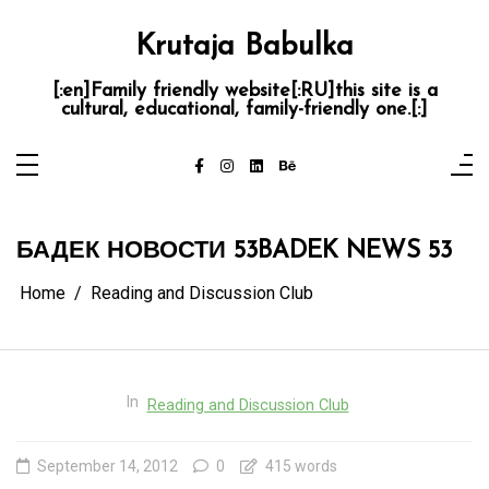
Skip
to
content
Krutaja Babulka
[:en]Family friendly website[:RU]this site is a
cultural, educational, family-friendly one.[:]
БАДЕК НОВОСТИ 53
BADEK NEWS 53
Home
Reading and Discussion Club
In
Reading and Discussion Club
September 14, 2012
0
415 words