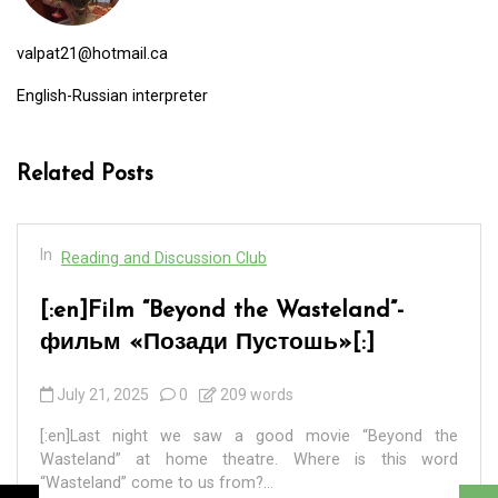
valpat21@hotmail.ca
English-Russian interpreter
Related Posts
In
Reading and Discussion Club
[:en]BADEK NEWS 69 – БАДЕК
НОВОСТИ 69[:]
September 7, 2024
0
4 words
[:en] ПЕРВАЯ. 8 сентября 2024 года – единый день
голосования на выборах разных уровней в 83
регионах России. ВТОРАЯ. В Санкт-Петербурге в...