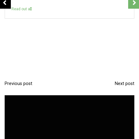
Read out all
Previous post
Next post
P
o
s
t
n
a