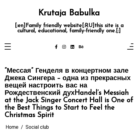
Skip
to
content
Krutaja Babulka
[:en]Family friendly website[:RU]this site is a
cultural, educational, family-friendly one.[:]
“Мессая” Генделя в концертном зале
Джека Сингера – одна из прекрасных
вещей настроить вас на
Рождественский дух
Handel’s Messiah
at the Jack Singer Concert Hall is One of
the Best Things to Start to Feel the
Christmas Spirit
Home
Social club