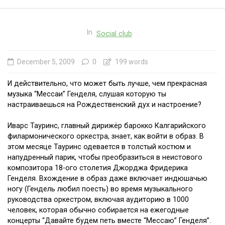
In
Social club
December 5, 2009
0
199 words
И действительно, что может быть лучше, чем прекрасная
музыка “Мессаи” Генделя, слушая которую ты
настраиваешься на Рождественский дух и настроение?
Иварс Тауринс, главный дирижёр барокко Калгарийского
филармонического оркестра, знает, как войти в образ. В
этом месяце Тауринс одевается в толстый костюм и
напудренный парик, чтобы преобразиться в неистового
композитора 18-ого столетия Джорджа Фридерика
Генделя. Вхождение в образ даже включает индюшачью
ногу (Гендель любил поесть) во время музыкального
руководства оркестром, включая аудиторию в 1000
человек, которая обычно собирается на ежегодные
концерты “Давайте будем петь вместе “Мессаю” Генделя”.