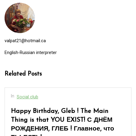
valpat21@hotmail.ca
English-Russian interpreter
Related Posts
In
Social club
[:en]“When You Are Over Sixty”… or «
Когда тебе за шестьдесят»…[:]
March 8, 2026
0
17 words