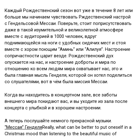
Каждый Рождественский сезон вот уже в течение 8 лет или
больше мы начинаем чувствовать Рждественский настрой
с Гендельсовой Мессаи. Поверьте, стоит поприсутствовать
даже в такой изумительной и великолепной атмосфере
вместе с аудиторией в 1000 человек, вдруг
поднимающейся на ноги с удобных сидячих мест и стоя
вместе с хором поющим “Аминь” или “Алилуя”. Настроение
сопричастности царит везде. Рождественский дух
опускается на нас, и настроение доброты и мира по
отношению ко всем людям мира охватывает нас, это и
была главная мысль Генделя, которой он хотел поделиться
со слушателями, вот в чём была миссия Мессаи.
Когда вы находитесь в концертном зале, все заботы
внешнего мира покидают вас, и вы уходите из зала после
концерта с улыбкой и в хорошем настроении.
А теперь послушайтe немного прекрасной музыки.
“Мессая” Генделя
Really, what can be better to put oneself in a
Christmas mood than listening to the beautiful music of