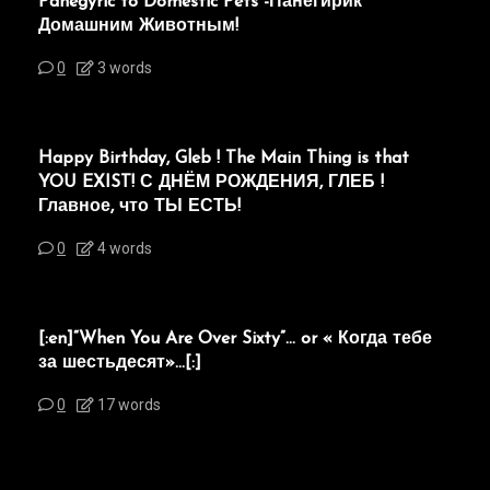
Panegyric to Domestic Pets -Панегирик
Домашним Животным!
0
3 words
Happy Birthday, Gleb ! The Main Thing is that
YOU EXIST! С ДНЁМ РОЖДЕНИЯ, ГЛЕБ !
Главное, что ТЫ ЕСТЬ!
0
4 words
[:en]“When You Are Over Sixty”… or « Когда тебе
за шестьдесят»…[:]
0
17 words