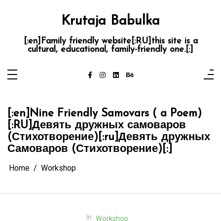
Skip
to
content
Krutaja Babulka
[:en]Family friendly website[:RU]this site is a
cultural, educational, family-friendly one.[:]
[:en]Nine Friendly Samovars ( a Poem)
[:RU]Девять дружных самоваров
(Стихотворение)[:ru]Девять дружных
Самоваров (Стихотворение)[:]
Home
Workshop
In
Workshop