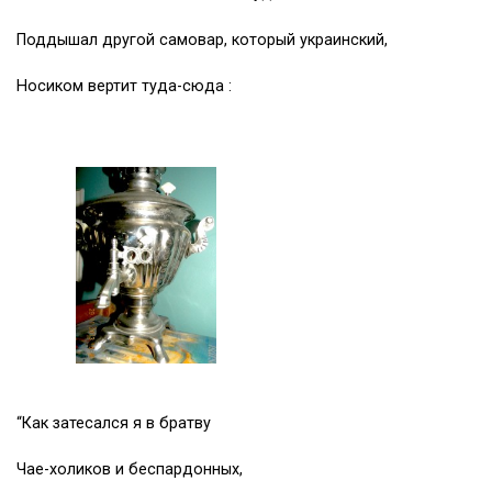
Поддышал другой самовар, который украинский,
Носиком вертит туда-сюда :
“Как затесался я в братву
Чае-холиков и беспардонных,