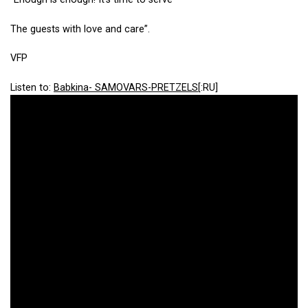
The guests with love and care”.
VFP
Listen to:
Babkina- SAMOVARS-PRETZELS
[:RU]