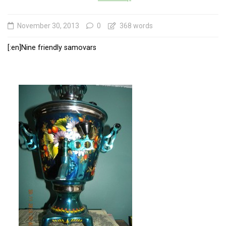
November 30, 2013
0
368 words
[:en]Nine friendly samovars