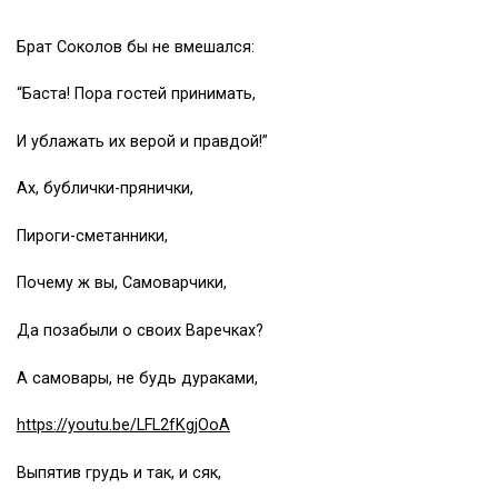
Брат Соколов бы не вмешался:
“Баста! Пора гостей принимать,
И ублажать их верой и правдой!”
Ах, бублички-прянички,
Пироги-сметанники,
Почему ж вы, Самоварчики,
Да позабыли о своих Варечках?
А самовары, не будь дураками,
https://youtu.be/LFL2fKgjOoA
Выпятив грудь и так, и сяк,