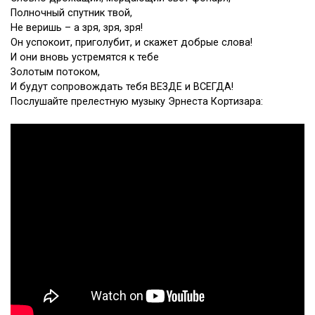
Полночный спутник твой,
Не веришь – а зря, зря, зря!
Он успокоит, приголубит, и скажет добрые слова!
И они вновь устремятся к тебе
Золотым потоком,
И будут сопровождать тебя ВЕЗДЕ и ВСЕГДА!
Послушайте прелестную музыку Эрнеста Кортизара: