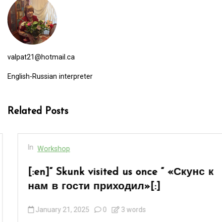
valpat21@hotmail.ca
English-Russian interpreter
Related Posts
In
Workshop
[:en]“ Skunk visited us once “ «Скунс к
нам в гости приходил»[:]
January 21, 2025
0
3 words