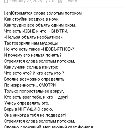
February 27, 2025
0
1 word
[:en]Стремятся слова золотым потоком,
Как струйки воздуха в ночи,
Как трудно все объять одним оком,
Что есть ИЗВНЕ и что – ВНУТРИ.
«Нельзя объять необьятное»,
Так говорили нам мудрецы.
Но что есть такое «НЕОБЪЯТНОЕ»?
И почему его нельзя понять?
Стремятся слова золотым потоком,
Как лучики солнца изнутри:
Что есто что? И кто есть кто ?
Вполне возможно определить
По искренности… СМОТРИ,
Только попристальнее вокруг,
Кто есть враг тебе, и кто – друг!
Учись определять это,
Верь в ИНТУиЦИЮ свою,
Она никогда тебя не подведет!
Стремятся слова золотым потоком,
Словно дрожащий, мерцающий свет фонаря,