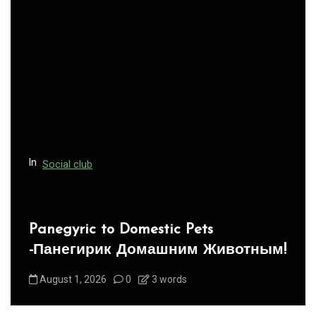
i
g
a
t
i
o
n
In
Social club
Panegyric to Domestic Pets
-Панегирик Домашним Животным!
August 1, 2026
0
3 words