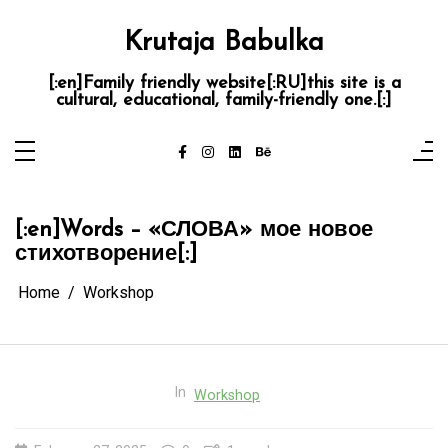
Skip
to
content
Krutaja Babulka
[:en]Family friendly website[:RU]this site is a
cultural, educational, family-friendly one.[:]
[:en]Words – «СЛОВА» мое новое
стихотворение[:]
Home
Workshop
In
Workshop