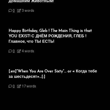
Домашним Животным!
0
3 words
Happy Birthday, Gleb ! The Main Thing is that
YOU EXIST! С ДНЁМ РОЖДЕНИЯ, ГЛЕБ !
Главное, что ТЫ ЕСТЬ!
0
4 words
[:en]“When You Are Over Sixty”… or « Когда тебе
за шестьдесят»…[:]
0
17 words