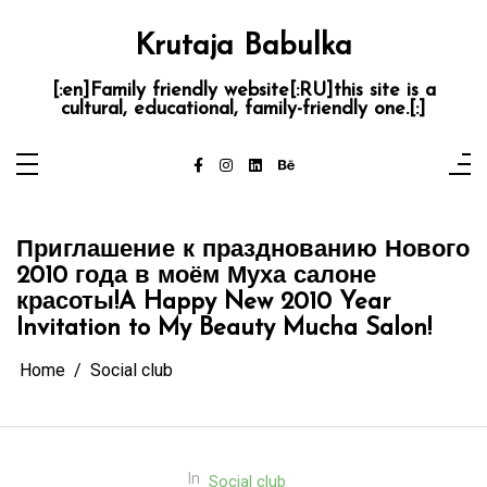
Skip
to
content
Krutaja Babulka
[:en]Family friendly website[:RU]this site is a
cultural, educational, family-friendly one.[:]
Приглашение к празднованию Нового
2010 года в моём Муха салоне
красоты!
A Happy New 2010 Year
Invitation to My Beauty Mucha Salon!
Home
Social club
In
Social club