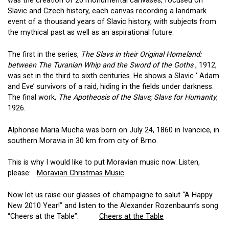
was the creation of 20 monumental canvases, focused on
Slavic and Czech history, each canvas recording a landmark
event of a thousand years of Slavic history, with subjects from
the mythical past as well as an aspirational future.
The first in the series,
The Slavs in their Original Homeland:
between The Turanian Whip and the Sword of the Goths
, 1912,
was set in the third to sixth centuries. He shows a Slavic ‘ Adam
and Eve’ survivors of a raid, hiding in the fields under darkness.
The final work,
The Apotheosis of the Slavs; Slavs for Humanity
,
1926.
Alphonse Maria Mucha was born on July 24, 1860 in Ivancice, in
southern Moravia in 30 km from city of Brno.
This is why I would like to put Moravian music now. Listen,
please:
Moravian Christmas Music
Now let us raise our glasses of champaigne to salut “A Happy
New 2010 Year!” and listen to the Alexander Rozenbaum’s song
“Cheers at the Table”.
Cheers at the Table