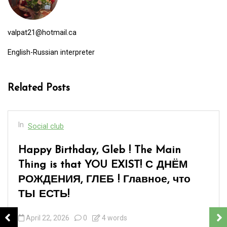
valpat21@hotmail.ca
English-Russian interpreter
Related Posts
In
Social club
[:en]“When You Are Over Sixty”… or «
Когда тебе за шестьдесят»…[:]
March 8, 2026
0
17 words
Happy International Women’s Day to all good women of
the world, wishing them strength and perseverance!