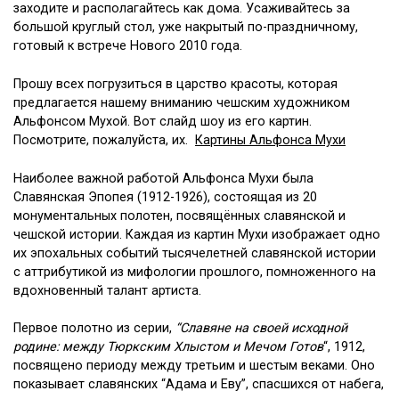
заходите и располагайтесь как дома. Усаживайтесь за
большой круглый стол, уже накрытый по-праздничному,
готовый к встрече Нового 2010 года.
Прошу всех погрузиться в царство красоты, которая
предлагается нашему вниманию чешским художником
Альфонсом Мухой. Вот слайд шоу из его картин.
Посмотрите, пожалуйста, их.
Картины Альфонса Мухи
Наиболее важной работой Альфонса Мухи была
Славянская Эпопея (1912-1926), состоящая из 20
монументальных полотен, посвящённых славянской и
чешской истории. Каждая из картин Мухи изображает одно
их эпохальных событий тысячелетней славянской истории
с аттрибутикой из мифологии прошлого, помноженного на
вдохновенный талант артиста.
Первое полотно из серии,
“Славяне на своей исходной
родине: между Тюркским Хлыстом и Мечом Готов
“, 1912,
посвящено периоду между третьим и шестым веками. Онo
показывает славянских “Адама и Еву”, спасшиxся от набега,