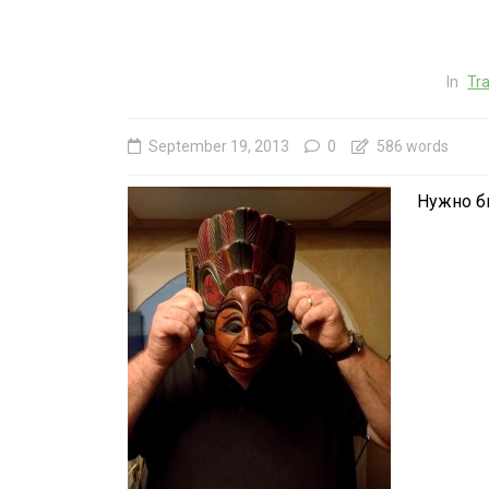
In
Tra
September 19, 2013
0
586 words
Нужно бы
In
Social club
Happy Birthday, Gleb
Main Thing is that Y
EXIST! С ДНЁМ
РОЖДЕНИЯ, ГЛЕБ !