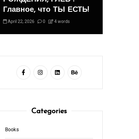
Главное, что ТЫ ЕСТЬ!
Животн
April 22, 2026
0
4 words
August 1, 2
Categories
Books