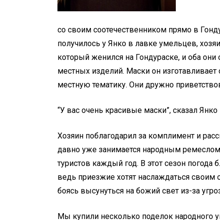
Главное, что ТЫ Е
со своим соотечественником прямо в Гондур
April 22, 2026
0
4 words
получилось у Янко в лавке умельцев, хозя
который женился на Гондураске, и оба они
местных изделий. Маски он изготавливает 
местную тематику. Они дружно приветствов
“У вас очень красивые маски”, сказал Янко
Хозяин поблагодарил за комплимент и расск
давно уже занимается народным ремеслом,
туристов каждый год. В этот сезон погода 
ведь приезжие хотят наслаждаться своим от
боясь высунуться на божий свет из-за угр
Мы купили несколько поделок народного у