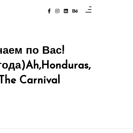
чаем по Вас!
года)
Ah,Honduras,
“The Carnival