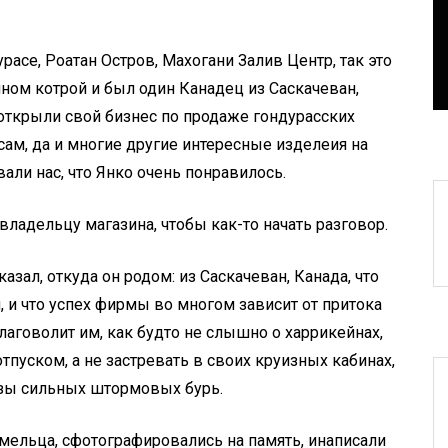
СТЬ!
Животным!
асе, Роатан Остров, Махогани Залив Центр, так это
August 1, 2026
0
3 words
ином котрой и был один Канадец из Саскачеван,
 открыли свой бизнес по продаже гондурасских
сам, да и многие другие интересные изделеия на
али нас, что Янко очень понравилось.
 владельцу магазина, чтобы как-то начать разговор.
азал, откуда он родом: из Саскачеван, Канада, что
 и что успех фирмы во многом зависит от притока
благоволит им, как будто не слышно о харрикейнах,
пуском, а не застревать в своих круизных кабинах,
озы сильных штормовых бурь.
мельца, сфотографировались на память, инаписали