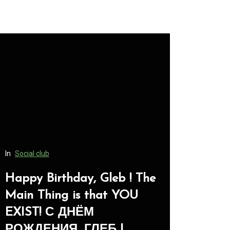
In
Social club
Happy Birthday, Gleb ! The
In
Social club
Main Thing is that YOU
EXIST! С ДНЁМ
Panegyri
РОЖДЕНИЯ, ГЛЕБ !
-Панег