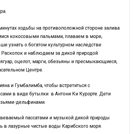
ное, человеческая натура.
отивоположной стороне залива
ися кокосовыми пальмами, плаваем в море,
ше узнать о богатом культурном наследстве
 Раскопок и наблюдаем за дикой природой
 ягуар, оцелот, марги, обезьяны и пресмыкающиеся,
сательном Центре.
яна и Гумбалимба, чтобы встретиться с
ами в виде бутылки в Антони Ки Курорте. Дети
узьями-дельфинами.
обвеваемый пассатами и музыкой дикой природы
сь в лазурные чистые воды Карибского моря.