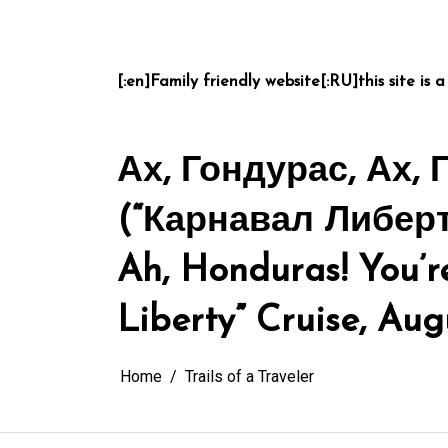
Skip
to
content
[:en]Family friendly website[:RU]this site is a
Ах, Гондурас, Ах,
(“Карнавал Либерти
Ah, Honduras! You’r
Liberty” Cruise, Augu
Home
Trails of a Traveler