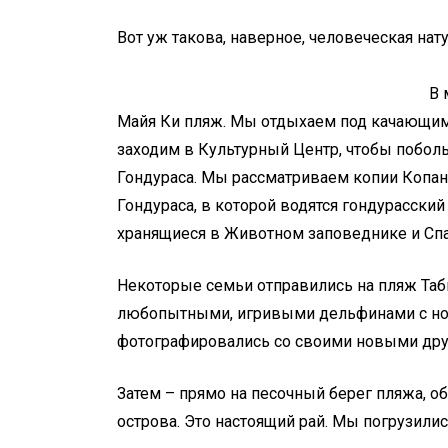
Вот уж такова, навер
В минутах ходьбы на пр
Майя Ки пляж. Мы отдыхаем под качающим
заходим в Культурный Центр, чтобы поболь
Гондураса. Мы рассматриваем копии Копан
Гондураса, в которой водятся гондурасский
хранящиеся в Животном заповеднике и Спа
Некоторые семьи отправились на пляж Таби
любопытными, игривыми дельфинами с нос
фотографировались со своими новыми др
Затем – прямо на песочный берег пляжа, 
острова. Это настоящий рай. Мы погрузили