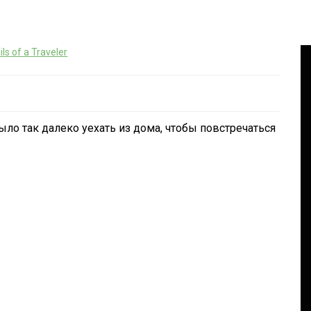
ils of a Traveler
ло так далеко уехать из дома, чтобы повстречаться
 ! The
In
Social club
OU
Panegyric to Domestic Pets
-Панегирик Домашним