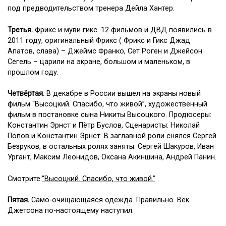
под предводительством тренера Дейла Хантер.
Третья.
Фрикс и муви гикс. 12 фильмов и ДВД появились в
2011 году, оригинальный Фрикс ( Фрикс и Гикс Джад
Апатов, слава) – Джеймс Франко, Сет Роген и Джейсон
Сегель – царили на экране, большом и маленьком, в
прошлом году.
Четвёртая.
В декабре в России вышел на экраны новый
фильм “Высоцкий. Спасибо, что живой”, художественный
фильм в постановке сына Никиты Высоцкого. Продюсеры:
Константин Эрнст и Пётр Буслов, Сценаристы: Николай
Попов и Константин Эрнст. В заглавной роли снялся Сергей
Безруков, в остальных ролях заняты: Сергей Шакуров, Иван
Ургант, Максим Леонидов, Оксана Акиншина, Андрей Панин.
Смотрите:
“Высоцкий. Спасибо, что живой.”
Пятая.
Само-очищающаяся одежда. Правильно. Век
Джетсона по-настоящему наступил.