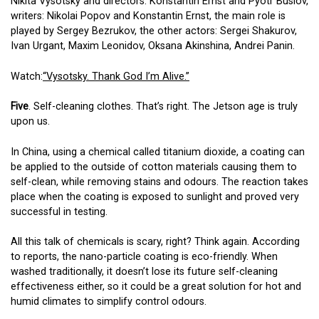
Nikita Vysotsky and directors: Konstantin Ernst and Pyotr Buslov,
writers: Nikolai Popov and Konstantin Ernst, the main role is
played by Sergey Bezrukov, the other actors: Sergei Shakurov,
Ivan Urgant, Maxim Leonidov, Oksana Akinshina, Andrei Panin.
Watch:
“Vysotsky. Thank God I’m Alive.”
Five
. Self-cleaning clothes. That’s right. The Jetson age is truly
upon us.
In China, using a chemical called titanium dioxide, a coating can
be applied to the outside of cotton materials causing them to
self-clean, while removing stains and odours. The reaction takes
place when the coating is exposed to sunlight and proved very
successful in testing.
All this talk of chemicals is scary, right? Think again. According
to reports, the nano-particle coating is eco-friendly. When
washed traditionally, it doesn’t lose its future self-cleaning
effectiveness either, so it could be a great solution for hot and
humid climates to simplify control odours.