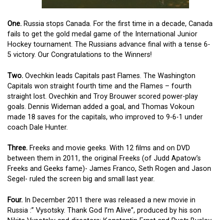
One.
Russia stops Canada. For the first time in a decade, Canada
fails to get the gold medal game of the International Junior
Hockey tournament. The Russians advance final with a tense 6-
5 victory. Our Congratulations to the Winners!
Two.
Ovechkin leads Capitals past Flames. The Washington
Capitals won straight fourth time and the Flames – fourth
straight lost. Ovechkin and Troy Brouwer scored power-play
goals. Dennis Wideman added a goal, and Thomas Vokoun
made 18 saves for the capitals, who improved to 9-6-1 under
coach Dale Hunter.
Three.
Freeks and movie geeks. With 12 films and on DVD
between them in 2011, the original Freeks (of Judd Apatow’s
Freeks and Geeks fame)- James Franco, Seth Rogen and Jason
Segel- ruled the screen big and small last year.
Four.
In December 2011 there was released a new movie in
Russia :” Vysotsky. Thank God I’m Alive”, produced by his son