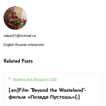
valpat21@hotmail.ca
English-Russian interpreter
Related Posts
In
Reading and Discussion Club
[:en]BADEK NEWS 69 – БАДЕК
НОВОСТИ 69[:]