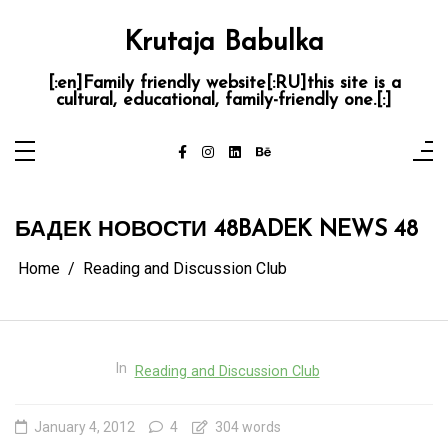
Skip
to
content
Krutaja Babulka
[:en]Family friendly website[:RU]this site is a
cultural, educational, family-friendly one.[:]
БАДЕК НОВОСТИ 48
BADEK NEWS 48
Home
Reading and Discussion Club
In
Reading and Discussion Club
January 4, 2012
4
304 words