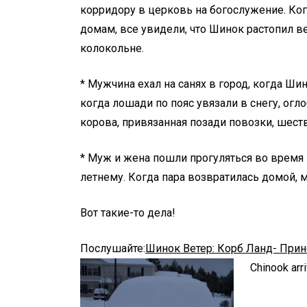
корридору в церковь на богослужение. Когд
домам, все увидели, что Шинок растопил ве
колокольне.
* Мужчина ехал на санях в город, когда Шин
когда лошади по пояс увязали в снегу, огло
корова, привязанная позади повозки, шест
* Муж и жена пошли прогуляться во время 
летнему. Когда пара возвратилась домой, м
Вот такие-то дела!
Послушайте:
Шинок Ветер: Корб Ланд- При
Chinook arri