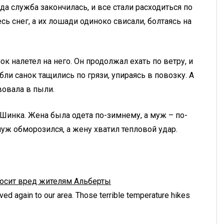
а служба закончилась, и все стали расходиться по
сь снег, а их лошади одиноко свисали, болтаясь на
ок налетел на него. Он продолжал ехать по ветру, и
бли санок тащились по грязи, упираясь в повозку. А
вовала в пыли.
Шинка. Жена была одета по-зимнему, а муж – по-
уж обморозился, а жену хватил тепловой удар.
носит вред жителям Альберты
ved again to our area. Those terrible temperature hikes