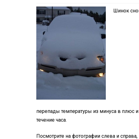
Шинок сно
In
Social club
Happy Birthday, Gleb
Main Thing is that Y
EXIST! С ДНЁМ
РОЖДЕНИЯ, ГЛЕБ !
Главное, что ТЫ Е
перепады температуры из минуса в плюс и 
April 22, 2026
0
4 words
течение часа.
Посмотрите на фотографии слева и справа,