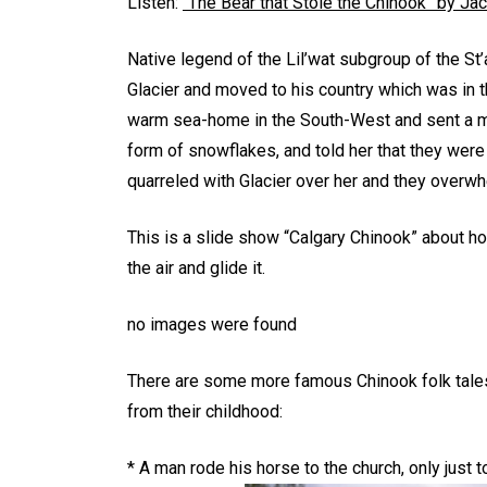
Listen:
“The Bear that Stole the Chinook” by Ja
Native legend of the Lil’wat subgroup of the St
Glacier and moved to his country which was in t
warm sea-home in the South-West and sent a me
form of snowflakes, and told her that they wer
quarreled with Glacier over her and they overw
This is a slide show “Calgary Chinook” about ho
the air and glide it.
no images were found
There are some more famous Chinook folk tales
from their childhood:
* A man rode his horse to the church, only just t