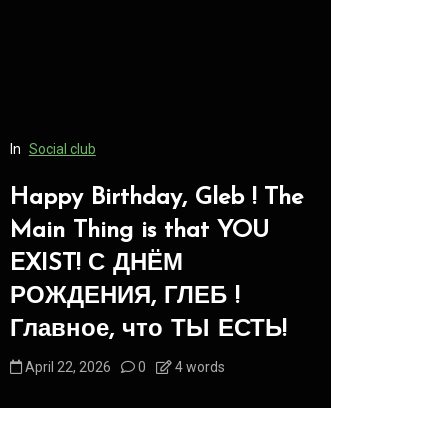
In
Social club
Happy Birthday, Gleb ! The
In
Social club
Main Thing is that YOU
EXIST! С ДНЁМ
Panegyri
РОЖДЕНИЯ, ГЛЕБ !
-Панег
Главное, что ТЫ ЕСТЬ!
Животн
April 22, 2026
0
4 words
August 1, 2