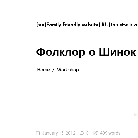
Skip
to
content
[:en]Family friendly website[:RU]this site is a
Фолклор о Шинок
Home
Workshop
In
January 15, 2012
0
409 words