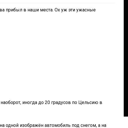
ва прибыл в наши места. Ох уж эти ужасные
 ! The
In
Social club
OU
Panegyric to Domestic Pets
-Панегирик Домашним
СТЬ!
Животным!
наоборот, иногда до 20 градусов по Цельсию в
August 1, 2026
0
3 words
 на одной изображён автомобиль под снегом, а на