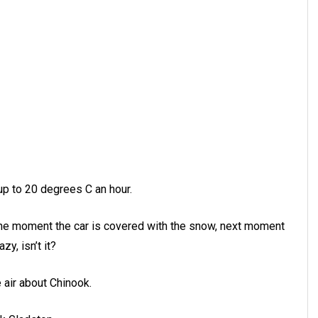
p to 20 degrees C an hour.
: one moment the car is covered with the snow, next moment
zy, isn’t it?
 air about Chinook.