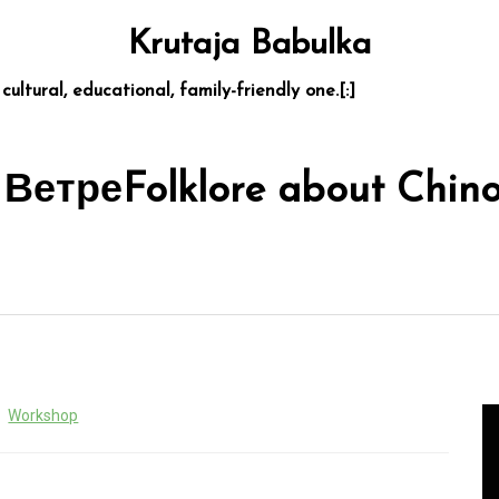
Krutaja Babulka
 cultural, educational, family-friendly one.[:]
 Ветре
Folklore about Chin
Workshop