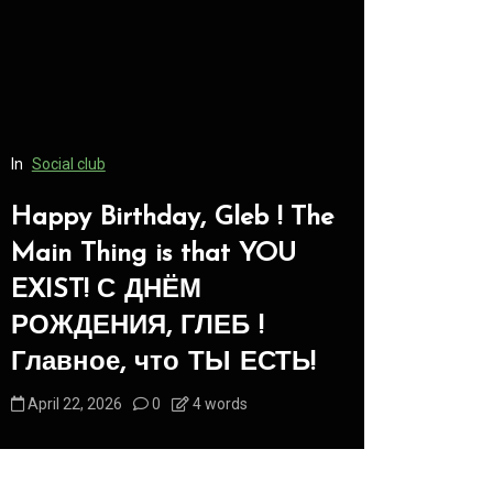
In
Social club
Happy Birthday, Gleb ! The
In
Social club
Main Thing is that YOU
EXIST! С ДНЁМ
Panegyri
РОЖДЕНИЯ, ГЛЕБ !
-Панег
Главное, что ТЫ ЕСТЬ!
Животн
April 22, 2026
0
4 words
August 1, 2