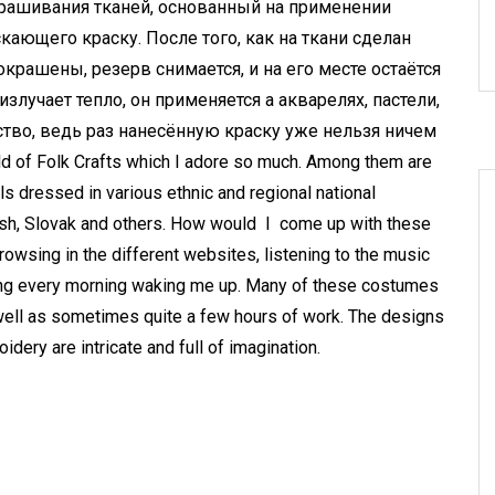
крашивания тканей, основанный на применении
кающего краску. После того, как на ткани cделан
крашены, резерв снимается, и на его месте остаётся
злучает тепло, он применяется а акварелях, пастели,
ство, ведь раз нанесённую краску уже нельзя ничем
d of Folk Crafts which I adore so much. Among them are
ls dressed in various ethnic and regional national
lish, Slovak and others. How would I come up with these
owsing in the different websites, listening to the music
nging every morning waking me up. Many of these costumes
 well as sometimes quite a few hours of work. The designs
dery are intricate and full of imagination.