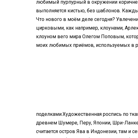
любимый пурпурный в окружении коричнев
выполняется кистью, без шаблонов. Кажды
Что нового в моём деле сегодня? Увлечен
цирковыми, как например, клоунами, Арле
клоуном вего мира Олегом Поповым, котор
моих любимых приёмов, используемых в р
поделками.Художественная роспись по тка
древнем Шумере, Перу, Японии, Шри-Ланке
считается остров Ява в Индонезии, там и с