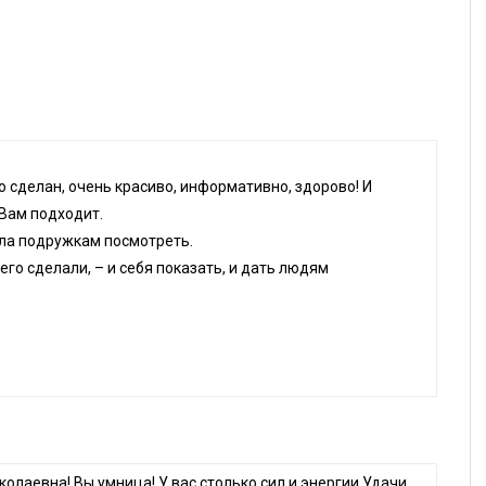
о сделан, очень красиво, информативно, здорово! И
 Вам подходит.
ала подружкам посмотреть.
его сделали, – и себя показать, и дать людям
.
олаевна! Вы умница! У вас столько сил и энергии.Удачи