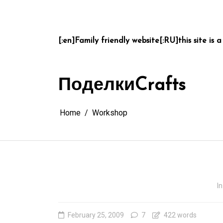
Skip
to
content
[:en]Family friendly website[:RU]this site is a
Поделки
Crafts
Home
Workshop
In
February 25, 2009
7
422 words