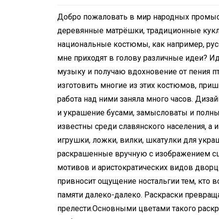
Добро пожаловать в мир народных промысл
деревянные матрёшки, традиционные кукл
национальные костюмы, как например, русс
мне приходят в голову различные идеи? И
музыку и получаю вдохновение от пения п
In
Social club
изготовить многие из этих костюмов, приш
Happy Birthday, Gleb
работа над ними заняла много часов. Диз
Main Thing is that Y
и украшение бусами, замысловаты и полн
известны среди славянского населения, а
EXIST! С ДНЁМ
игрушки, ложки, вилки, шкатулки для укр
РОЖДЕНИЯ, ГЛЕБ !
раскрашенные вручную с изображением сце
Главное, что ТЫ Е
мотивов и аристократических видов дворцо
April 22, 2026
0
4 words
привносит ощущение ностальгии тем, кто в
памяти далеко-далеко. Раскраски превра
прелести.Основными цветами такого раскр