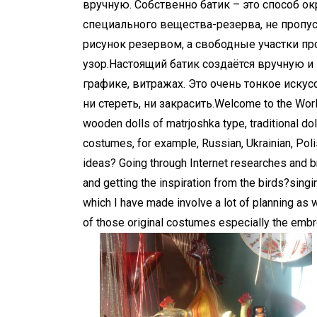
вручную. Собственно батик – это способ о
специального вещества-резерва, не пропус
рисунок резервом, а свободные участки про
узор.Настоящий батик создаётся вручную и и
графике, витражах. Это очень тонкое искус
ни стереть, ни закрасить.
Welcome to the Worl
wooden dolls of matrjoshka type, traditional dol
costumes, for example, Russian, Ukrainian, Po
ideas? Going through Internet researches and br
and getting the inspiration from the birds?si
which I have made involve a lot of planning as
of those original costumes especially the embroi