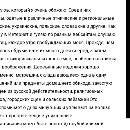
ов, который я очень обожаю. Среди них
ы, одетые в различные этнические и региональные
кие, украинские, польские, словацкие и другие. Как
ду в Интернет и гуляю по разным вебсайтам, слушаю
тиц, каждое утро пробуждающих меня. Прежде, чем
лось обдумывать их,много дней вперёд, а затем
 ! The
айны этихоригинальных костюмов, особенно вышивка
In
Social club
OU
ы воображения. Деревянные изделия хорошо
 именно, матрёшки, складывающиеся одна в одну
Panegyric to Domestic Pets
ашений или предметы домашнего обихода, зачастую
-Панегирик Домашним
н из русской действительности, религиозных
СТЬ!
Животным!
в, городских сцен и сельских пейзажей.Это
August 1, 2026
0
3 words
споминает о днях минувших и уплывает на волнах
щают простые вещи в уникальные
ашивания могут быть золотой,голубой или мой