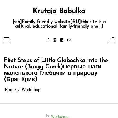
Skip
to
content
Krutaja Babulka
[:en]Family friendly website[:RU]this site is a
cultural, educational, family-friendly one.[:]
First Steps of Little Glebochka into the
Nature (Bragg Creek)
Первые шаги
маленького Глебочки в природу
(Браг Крик)
Home
Workshop
In
Workshop