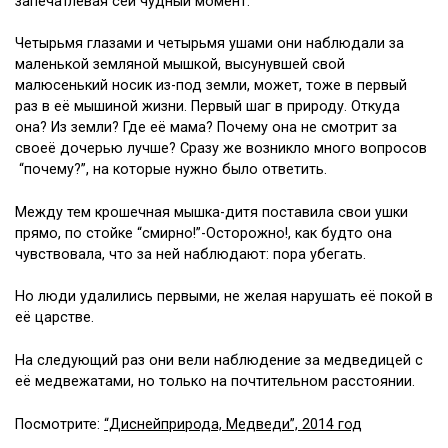
запечатлевая сей чудный момент.
Четырьмя глазами и четырьмя ушами они наблюдали за
маленькой земляной мышкой, высунувшей свой
малюсенький носик из-под земли, может, тоже в первый
раз в её мышиной жизни. Первый шаг в природу. Откуда
она? Из земли? Где её мама? Почему она не смотрит за
своеё дочерью лучше? Сразу же возникло много вопросов
“почему?”, на которые нужно было ответить.
Между тем крошечная мышка-дитя поставила свои ушки
прямо, по стойке “смирно!”-Осторожно!, как будто она
чувствовала, что за ней наблюдают: пора убегать.
Но люди удалились первыми, не желая нарушать её покой в
её царстве.
На следующий раз они вели наблюдение за медведицей с
её медвежатами, но только на почтительном расстоянии.
Посмотрите:
“Диснейприрода, Медведи”, 2014 год