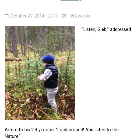
October 27, 2014
0
362 words
“Listen, Gleb,” addressed
Artem to his 2,4 y.o. son. “Look around! And listen to the
Nature.”