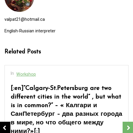
valpat21@hotmail.ca
English-Russian interpreter
Related Posts
In
Workshop
[:en]Words – «СЛОВА» мое новое
стихотворение[:]
February 27, 2025
0
1 word
[:en]Стремятся слова золотым потоком, Как струйки
воздуха в ночи, Как трудно все объять одним оком,