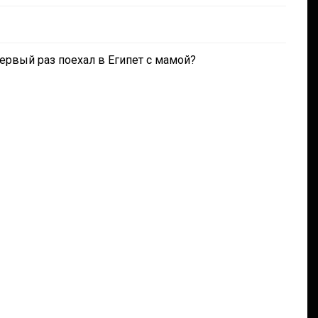
да ты в первый раз поехал в Египет с мамой?
 ! The
In
Social club
OU
Panegyric to Domestic Pets
-Панегирик Домашним
СТЬ!
Животным!
August 1, 2026
0
3 words