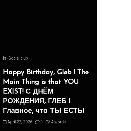
In
Social club
Happy Birthday, Gleb ! The
In
Social club
Main Thing is that YOU
EXIST! С ДНЁМ
Panegyri
РОЖДЕНИЯ, ГЛЕБ !
-Панег
Главное, что ТЫ ЕСТЬ!
Животн
April 22, 2026
0
4 words
August 1, 2