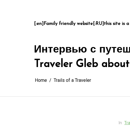
Skip
to
content
[:en]Family friendly website[:RU]this site is a
Интервью с путеш
Traveler Gleb about
Home
Trails of a Traveler
In
Tra