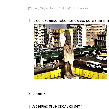
July 26, 2012
0
161 words
1. Глеб, сколько тебе лет было, ког
In
Social club
Happy Birthday, Gleb
Main Thing is that Y
EXIST! С ДНЁМ
РОЖДЕНИЯ, ГЛЕБ !
Главное, что ТЫ Е
2. 5 или 7.
April 22, 2026
0
4 words
1. А сейчас тебе сколько лет?