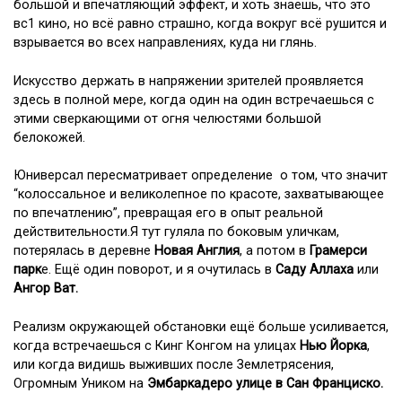
большой и впечатляющий эффект, и хоть знаешь, что это
вс1 кино, но всё равно страшно, когда вокруг всё рушится и
взрывается во всех направлениях, куда ни глянь.
Искусство держать в напряжении зрителей проявляется
здесь в полной мере, когда один на один встречаешься с
этими сверкающими от огня челюстями большой
белокожей.
Юниверсал пересматривает определение о том, что значит
“колоссальное и великолепное по красоте, захватывающее
по впечатлению”, превращая его в опыт реальной
действительности.Я тут гуляла по боковым уличкам,
потерялась в деревне
Новая Англия
, а потом в
Грамерси
парк
е. Ещё один поворот, и я очутилась в
Саду Аллаха
или
Ангор Ват.
Реализм окружающей обстановки ещё больше усиливается,
когда встречаешься с Кинг Конгом на улицах
Нью Йорка
,
или когда видишь выживших после Землетрясения,
Огромным Уником на
Эмбаркадеро улице в Сан Франциско.