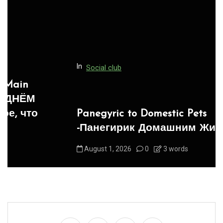
t
i
o
n
In
Social club
Panegyric to Domestic Pets
-Панегирик Домашним Животным!
August 1, 2026
0
3 words