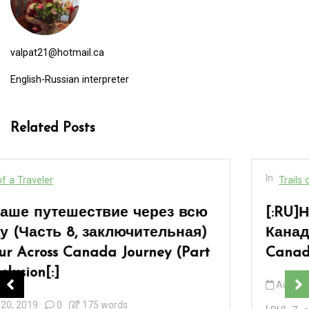
valpat21@hotmail.ca
English-Russian interpreter
Related Posts
In
Trails of a Traveler
[:RU]Наше путешествие через всю
Канаду (Часть 7)[:en]Our Across
Canada Journey (Part 7)[:]
August 17, 2019
0
291 words