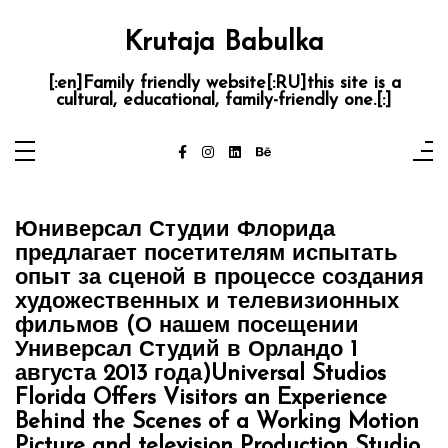
Skip
to
content
Krutaja Babulka
[:en]Family friendly website[:RU]this site is a
cultural, educational, family-friendly one.[:]
Юниверсал Студии Флорида
предлагает посетителям испытать
опыт за сценой в процессе создания
художественных и телевизионных
фильмов (О нашем посещении
Универсал Студий в Орландо 1
августа 2013 года)
Universal Studios
Florida Offers Visitors an Experience
Behind the Scenes of a Working Motion
Picture and television Production Studio