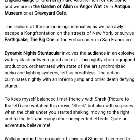
England village
or
Gramercy Park
. Another turn of the corner
and we are in
the Garden of Allah
or
Angor Wat
. Or in
Antique
Museum
or at
Graveyard Cafe
.
The realism of the surroundings intensifies as we narrowly
escape a Kongfrontation on the streets of New York, or survive
Earthquake, The Big One
at the Embarcadero in San Francisco.
Dynamic Nights Stuntacular
involves the audience in an eplosive
watery clash between good and evil. This nightly choreographed
production, orchestrated with state of the art synchronized
audio and lighting systems, left us breathless. The action
culminates nightly with an inferno jump and other death defying
stunts.
To keep myself balanced I met friendly with Shrek (Picture to
the left) and watched this movie “Shrek” but also with surprises
when the chair under you started shaking, moving to the right
and to the left and many other unexpected effects. Quite an
adventure, believe me!
Walking around the grounds of Universal Studios it seemed to