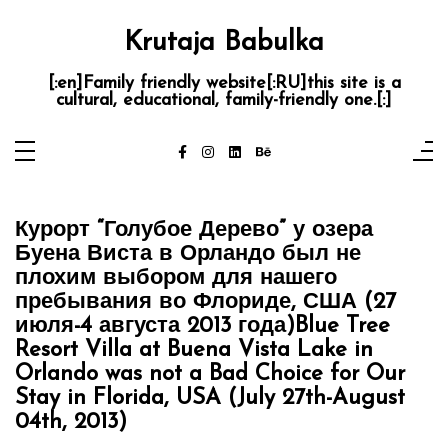
Skip
to
content
Krutaja Babulka
[:en]Family friendly website[:RU]this site is a
cultural, educational, family-friendly one.[:]
Курорт “Голубое Дерево” у озера
Буена Виста в Орландо был не
плохим выбором для нашего
пребывания во Флориде, США (27
июля-4 августа 2013 года)
Blue Tree
Resort Villa at Buena Vista Lake in
Orlando was not a Bad Choice for Our
Stay in Florida, USA (July 27th-August
04th, 2013)