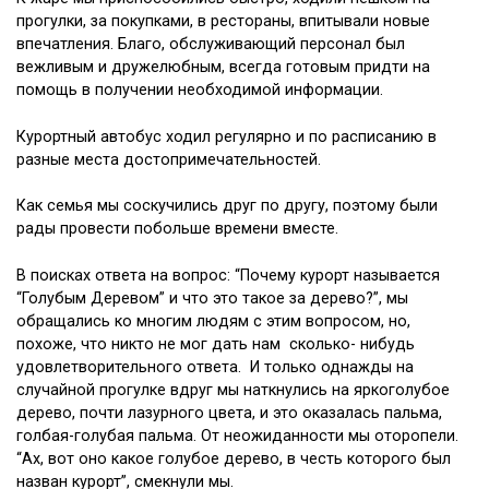
прогулки, за покупками, в рестораны, впитывали новые
впечатления. Благо, обслуживающий персонал был
вежливым и дружелюбным, всегда готовым придти на
помощь в получении необходимой информации.
Курортный автобус ходил регулярно и по расписанию в
разные места достопримечательностей.
Как семья мы соскучились друг по другу, поэтому были
рады провести побольше времени вместе.
В поисках ответа на вопрос: “Почему курорт называется
“Голубым Деревом” и что это такое за дерево?”, мы
обращались ко многим людям с этим вопросом, но,
похоже, что никто не мог дать нам сколько- нибудь
удовлетворительного ответа. И только однажды на
случайной прогулке вдруг мы наткнулись на яркоголубое
дерево, почти лазурного цвета, и это оказалась пальма,
голбая-голубая пальма. От неожиданности мы оторопели.
“Ах, вот оно какое голубое дерево, в честь которого был
назван курорт”, смекнули мы.