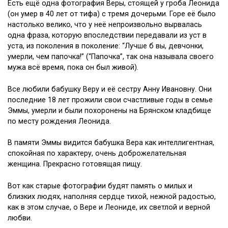
Есть ещё одна фотография Веры, стоящей у гроба Леонида
(он умер в 40 лет от тифа) с тремя дочерьми. Горе её было
настолько велико, что у неё непроизвольно вырвалась
одна фраза, которую впоследствии передавали из уст в
уста, из поколения в поколение: “Лучше б вы, девчонки,
умерли, чем папочка!” (“Папочка”, так она называла своего
мужа всё время, пока он был живой).
Все любили бабушку Веру и её сестру Анну Ивановну. Они
последние 18 лет прожили свои счастливые годы в семье
Эммы, умерли и были похоронены на Брянском кладбище
по месту рождения Леонида.
В памяти Эммы видится бабушка Вера как интеллигентная,
спокойная по характеру, очень доброжелательная
женщина. Прекрасно готовящая пищу.
Вот как старые фотографии будят память о милых и
близких людях, наполняя сердце тихой, нежной радостью,
как в этом случае, о Вере и Леониде, их светлой и верной
любви.