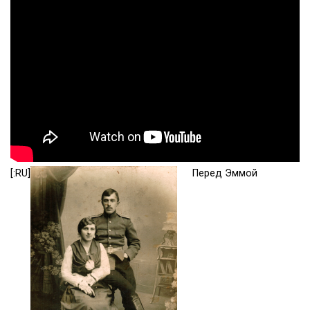
[:RU]
Перед Эммой