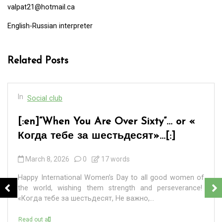
valpat21@hotmail.ca
English-Russian interpreter
Related Posts
In
Social club
[:en]“When You Are Over Sixty”… or «
Когда тебе за шестьдесят»…[:]
March 8, 2026
0
17 words
Happy International Women’s Day to all good women of
the world, wishing them strength and perseverance!
«Когда тебе за шестьдесят, Не важно,...
Read out all