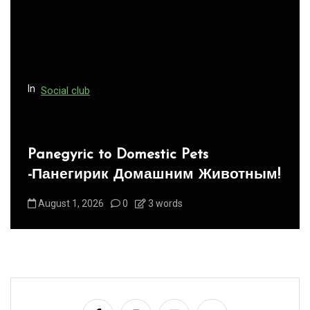
t
i
o
n
In
Social club
Panegyric to Domestic Pets
-Панегирик Домашним Животным!
August 1, 2026
0
3 words