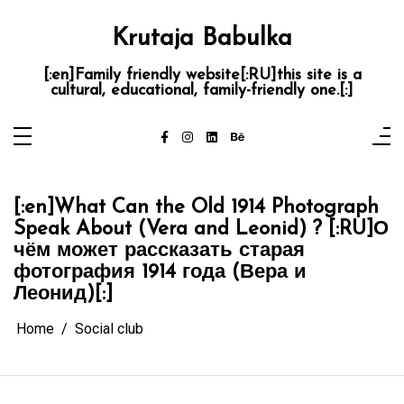
Skip
to
content
Krutaja Babulka
[:en]Family friendly website[:RU]this site is a
cultural, educational, family-friendly one.[:]
[:en]What Can the Old 1914 Photograph
Speak About (Vera and Leonid) ? [:RU]О
чём может рассказать старая
фотография 1914 года (Вера и
Леонид)[:]
Home
Social club