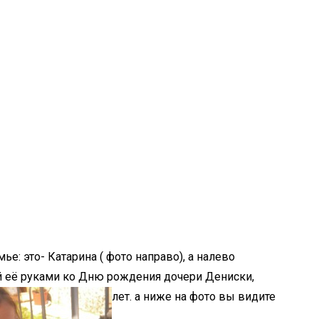
ье: это- Катарина ( фото направо), а налево
й её руками ко Дню рождения дочери Дениски,
лет. а ниже на фото вы видите