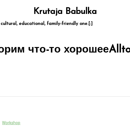
Krutaja Babulka
 cultural, educational, family-friendly one.[:]
орим что-то хорошее
Allt
Workshop