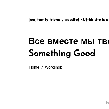
Skip
to
content
[:en]Family friendly website[:RU]this site is a
Все вместе мы тв
Something Good
Home
Workshop
In