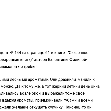
цепт № 144 на странице 61 в книге : “Сказочное
оваренная книга)” автора Валентины Филиной-
е знаменитые грибы!
шими лесными ароматами. Они дразнили, манили к
зможно. Да к тому же, в тот жаркий летний день окна
вливались возле окон и выражали тоже своё
бы вдыхая ароматы, причмокивали губами и всеми
жали желание откушать супчику. Наконец-то он