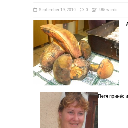
September 19, 2010
0
485 words
Петя принёс и