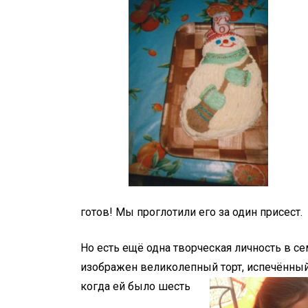
готов! Мы проглотили его за один присест.
Но есть ещё одна творческая личность в сем
изображен великолепный торт, испечённы
когда ей было шесть