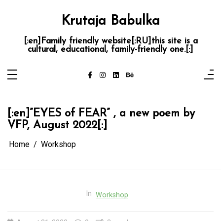
Skip
to
content
Krutaja Babulka
[:en]Family friendly website[:RU]this site is a
cultural, educational, family-friendly one.[:]
[:en]”EYES of FEAR” , a new poem by
VFP, August 2022[:]
Home
Workshop
In
Workshop