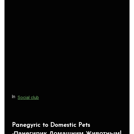
n
a
v
i
g
a
t
i
o
n
In
Social club
Panegyric to Domestic Pets
-Панегирик Домашним Животным!