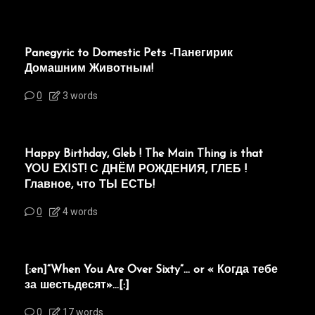
Panegyric to Domestic Pets -Панегирик
Домашним Животным!
0
3 words
Happy Birthday, Gleb ! The Main Thing is that
YOU EXIST! С ДНЁМ РОЖДЕНИЯ, ГЛЕБ !
Главное, что ТЫ ЕСТЬ!
0
4 words
[:en]“When You Are Over Sixty”… or « Когда тебе
за шестьдесят»…[:]
0
17 words