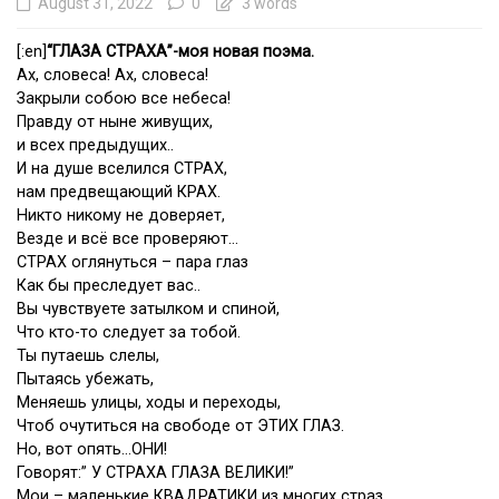
August 31, 2022
0
3 words
[:en]
“ГЛАЗА СТРАХА”-моя новая поэма.
Ах, словеса! Ах, словеса!
Закрыли собою все небеса!
Правду от ныне живущих,
и всех предыдущих..
И на душе вселился СТРАХ,
нам предвещающий КРАХ.
Никто никому не доверяет,
Везде и всё все проверяют…
СТРАХ оглянуться – пара глаз
Как бы преследует вас..
Вы чувствуете затылком и спиной,
Что кто-то следует за тобой.
Ты путаешь слелы,
Пытаясь убежать,
Меняешь улицы, ходы и переходы,
Чтоб очутиться на свободе от ЭТИХ ГЛАЗ.
Но, вот опять…ОНИ!
Говорят:” У СТРАХА ГЛАЗА ВЕЛИКИ!”
Мои – маленькие КВАДРАТИКИ из многих страз