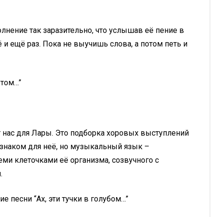
олнение так заразительно, что услышав её пение в
 и ещё раз. Пока не выучишь слова, а потом петь и
 том…”
 нас для Лары. Это подборка хоровых выступлений
е знаком для неё, но музыкальный язык –
еми клеточками её организма, созвучного с
.
е песни “Ах, эти тучки в голубом…”