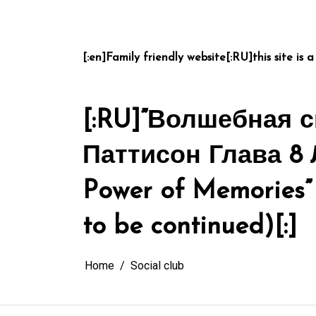
Skip
to
content
[:en]Family friendly website[:RU]this site is a
[:RU]”Волшебная 
Паттисон Глава 8 
Power of Memories” 
to be continued)[:]
Home
Social club