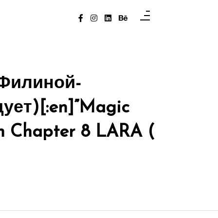
 Филиной-
ет)[:en]”Magic
on Chapter 8 LARA (