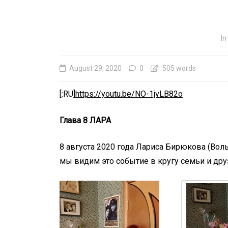
In
August 29, 2020
0
505 words
[:RU]
https://youtu.be/NO-1jvLB82o
Глава 8 ЛАРА
8 августа 2020 года Лариса Бирюкова (Вол
мы видим это событие в кругу семьи и дру