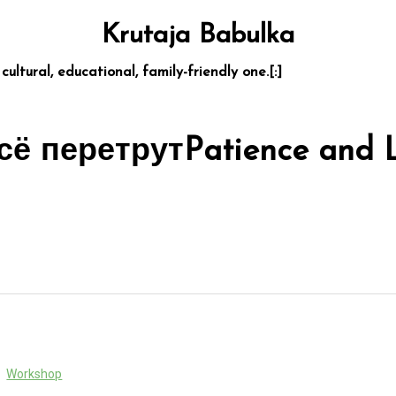
Krutaja Babulka
 cultural, educational, family-friendly one.[:]
сё перетрут
Patience and 
Workshop