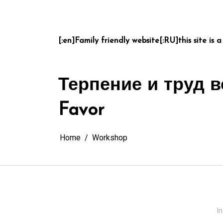
Skip
to
content
[:en]Family friendly website[:RU]this site is a
Терпение и труд в
Favor
Home
Workshop
In