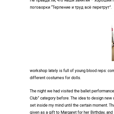
Не правда ли, что наши занятия – хороши
поговорки “Терпение и труд всё перетрут”.
workshop lately is full of young blood reps: com
different costumes for dolls.
The night we had visited the ballet performanc
Club” category before. The idea to design new
set inside my mind until the certain moment. 
given as a gift to Margaret for her Birthday, an