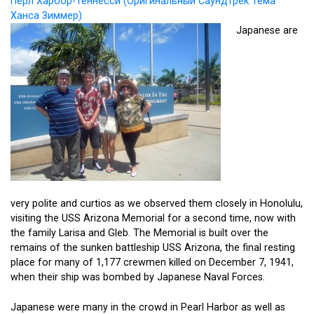
Пёрл Харбор-Теннесси (Оригинальный Саундтрек Тема
Ханса Зиммер)
Japanese are
very polite and curtios as we observed them closely in Honolulu,
visiting the USS Arizona Memorial for a second time, now with
the family Larisa and Gleb. The Memorial is built over the
remains of the sunken battleship USS Arizona, the final resting
place for many of 1,177 crewmen killed on December 7, 1941,
when their ship was bombed by Japanese Naval Forces.
Japanese were many in the crowd in Pearl Harbor as well as