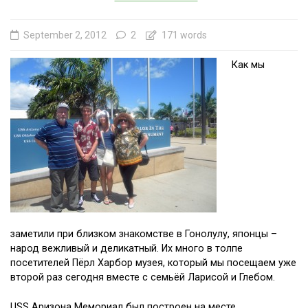
September 2, 2012
2
171 words
Как мы
заметили при близком знакомстве в Гонолулу, японцы –
народ вежливый и деликатный. Их много в толпе
посетителей Пёрл Харбор музея, который мы посещаем уже
второй раз сегодня вместе с семьёй Ларисой и Глебом.
USS Аризона Мемориал был построен на месте