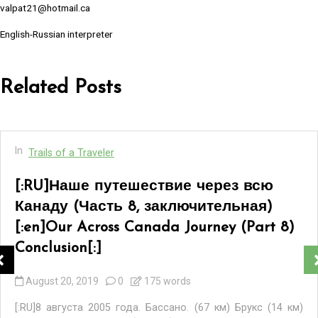
valpat21@hotmail.ca
English-Russian interpreter
Related Posts
In
Trails of a Traveler
[:RU]Наше путешествие через всю
Канаду (Часть 7)[:en]Our Across
Canada Journey (Part 7)[:]
August 17, 2019
0
291 words
[:RU] 7 августа 2005 года. Снова на дорогу. Гранд Вэллей.
Какой замечательный вид пшеничных полей, сбегающих
вниз на дорогу! Сурис. Александр. Вирден....