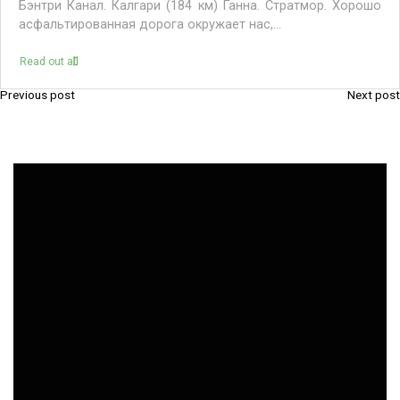
Read out all
Previous post
Next post
P
o
s
t
n
a
v
i
g
a
t