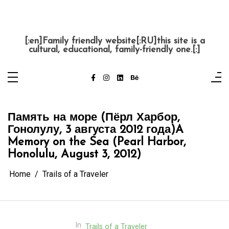
Skip
to
content
Krutaja Babulka
[:en]Family friendly website[:RU]this site is a
cultural, educational, family-friendly one.[:]
Память на море (Пёрл Харбор,
Гонолулу, 3 августа 2012 года)
A
Memory on the Sea (Pearl Harbor,
Honolulu, August 3, 2012)
Home
Trails of a Traveler
In
Trails of a Traveler