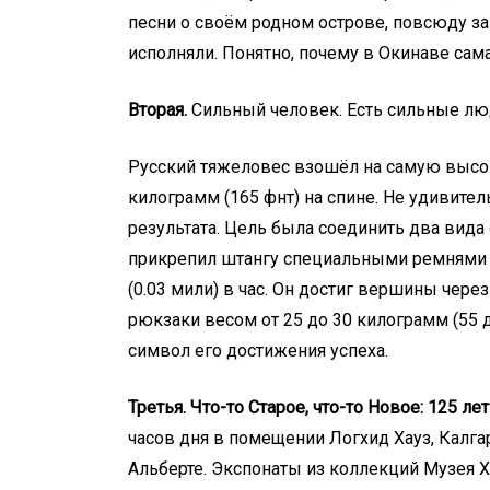
песни о своём родном острове, повсюду за
исполняли. Понятно, почему в Окинаве са
Вторая.
Сильный человек. Есть сильные люд
Русский тяжеловес взошёл на самую высоку
килограмм (165 фнт) на спине. Не удивител
результата. Цель была соединить два вида 
прикрепил штангу специальными ремнями и
(0.03 мили) в час. Он достиг вершины чер
рюкзаки весом от 25 до 30 килограмм (55 д
символ его достижения успеха.
Третья. Что-то Старое, что-то Новое: 125 л
часов дня в помещении Логхид Хауз, Калга
Альберте. Экспонаты из коллекций Музея Х