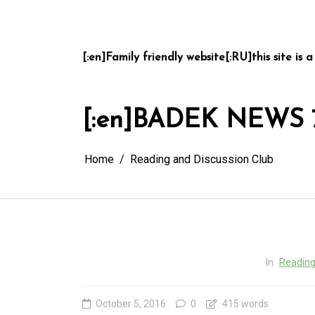
Skip
to
content
[:en]Family friendly website[:RU]this site is a
[:en]BADEK NEWS 
Home
Reading and Discussion Club
In
Reading
October 5, 2016
0
415 words