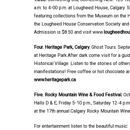
a.m. to 4-00 p.m. at Lougheed House, Calgary. 
featuring collections from the Museum on the
the Lougheed House Conservation Society and 
Admission is $8.50 and visit www.
lougheedho
Four. Heritage Park, Calgary.
Ghost Tours. Septe
at Heritage Park.After dark come visit for a gui
Historical Village. Listen to the stories of othe
manifestations! Free coffee or hot chocolate are
www.heritagepark.ca
Five. Rocky Mountain Wine & Food Festival.
Oct
Halls D & E, Friday 5-10 p.m., Saturday 12-4 p.m
at the 17th annual Calgary Rocky Mountain Wine 
For entertainment listen to the beautiful music: