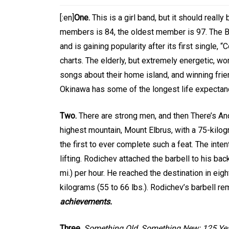
[:en]
One.
This is a girl band, but it should real
members is 84, the oldest member is 97. The B
and is gaining popularity after its first single,
charts. The elderly, but extremely energetic, 
songs about their home island, and winning frie
In
Social club
Okinawa has some of the longest life expectanc
Happy Birthday, Gleb !
Two.
There are strong men, and then There’s An
Main Thing is that YO
highest mountain, Mount Elbrus, with a 75-kilogr
EXIST! С ДНЁМ
the first to ever complete such a feat. The int
РОЖДЕНИЯ, ГЛЕБ !
lifting. Rodichev attached the barbell to his b
Главное, что ТЫ ЕСТ
mi.) per hour. He reached the destination in ei
kilograms (55 to 66 lbs.). Rodichev’s barbell re
April 22, 2026
0
4 words
achievements.
Three.
Something Old, Something New: 125 Ye