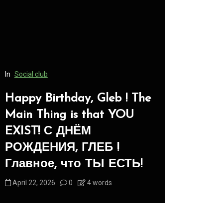
n
Social club
Happy Birthday, Gleb ! The
In
Social club
Main Thing is that YOU
EXIST! С ДНЁМ
Panegyric
РОЖДЕНИЯ, ГЛЕБ !
-Панеги
Главное, что ТЫ ЕСТЬ!
Животны
April 22, 2026
0
4 words
August 1, 202