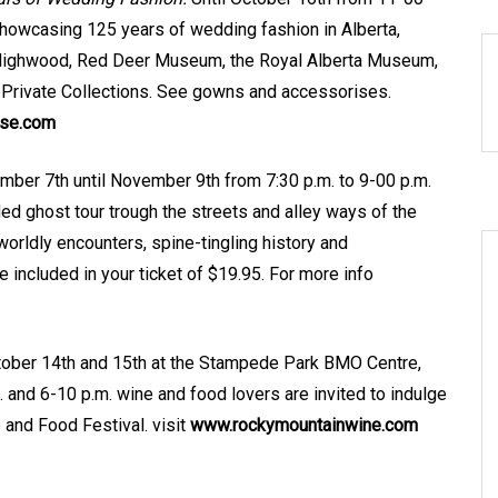
Showcasing 125 years of wedding fashion in Alberta,
 Highwood, Red Deer Museum, the Royal Alberta Museum,
Private Collections. See gowns and accessorises.
use.com
mber 7th until November 9th from 7:30 p.m. to 9-00 p.m.
ded ghost tour trough the streets and alley ways of the
rworldly encounters, spine-tingling history and
 included in your ticket of $19.95. For more info
ober 14th and 15th at the Stampede Park BMO Centre,
. and 6-10 p.m. wine and food lovers are invited to indulge
and Food Festival. visit
www.rockymountainwine.com