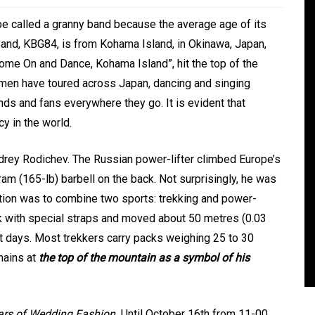
ly be called a granny band because the average age of its
and, KBG84, is from Kohama Island, in Okinawa, Japan,
 “Come On and Dance, Kohama Island”, hit the top of the
women have toured across Japan, dancing and singing
nds and fans everywhere they go. It is evident that
I
y in the world.
 The
In
Social club
drey Rodichev. The Russian power-lifter climbed Europe’s
U
am (165-lb) barbell on the back. Not surprisingly, he was
Panegyric to Domestic Pets
ention was to combine two sports: trekking and power-
-Панегирик Домашним
ack with special straps and moved about 50 metres (0.03
Ь!
Животным!
ght days. Most trekkers carry packs weighing 25 to 30
mains at
the top of the mountain as a symbol of his
August 1, 2026
0
3 words
ars of Wedding Fashion.
Until October 16th from 11-00