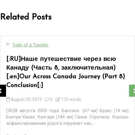
Related Posts
In
Trails of a Traveler
[:RU]Наше путешествие через всю
Канаду (Часть 7)[:en]Our Across
Canada Journey (Part 7)[:]
August 17, 2019
0
291 words
[:RU] 7 августа 2005 года. Снова на дорогу. Гранд Вэллей.
Какой замечательный вид пшеничных полей, сбегающих
вниз на дорогу! Сурис. Александр. Вирден....
Read out all