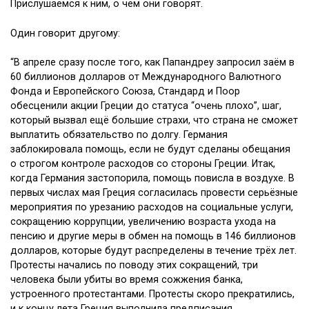
Один говорит другому:
“В апреле сразу после того, как Папандреу запросил заём в
60 биллионов долларов от Международного Валютного
Фонда и Европейского Союза, Стандард и Поор
обесценили акции Греции до статуса “очень плохо”, шаг,
который вызвал ещё большие страхи, что страна не сможет
выплатить обязательство по долгу. Германия
заблокировала помощь, если не будут сделаны обещания
о строгом контроле расходов со стороны Греции. Итак,
когда Германия застопорила, помощь повисла в воздухе. В
первых числах мая Греция согласилась провести серьёзные
мероприятия по урезанию расходов на социальные услуги,
сокращению коррупции, увеличению возраста ухода на
пенсию и другие меры в обмен на помощь в 146 биллионов
долларов, которые будут распределены в течение трёх лет.
Протесты начались по поводу этих сокращений, три
человека были убиты во время сожжения банка,
устроенного протестантами. Протесты скоро прекратились,
и к концу лета Греция выполнила предписания,