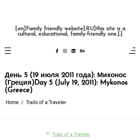
Skip
to
content
Krutaja Babulka
[:en]Family friendly website[:RU]this site is a
cultural, educational, family-friendly one.[:]
День 5 (19 июля 2011 года): Миконос
(Греция)
Day 5 (July 19, 2011): Mykonos
(Greece)
Home
Trails of a Traveler
In
Trails of a Traveler