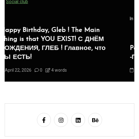
In
Social club
Panegyric to Domestic Pets
-Панегирик Домашним Животным!
August 1, 2026
0
3 words