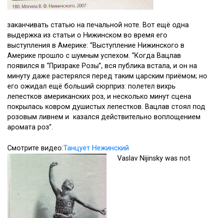
заканчивать статью на печальной ноте. Вот ещё одна
выдержка из статьи о Нижинском во время его
выступления в Америке: “Выступление Нижинского в
Америке прошло с шумным успехом. “Когда Вацлав
появился в “Призраке Розы”, вся публика встала, и он на
минуту даже растерялся перед таким царским приёмом; но
его ожидал ещё больший сюрприз: полетел вихрь
лепестков американских роз, и несколько минут сцена
покрылась ковром душистых лепестков. Вацлав стоял под
розовым ливнем и казался действительно воплощением
аромата роз”.
Смотрите видео:
Танцует Нежинский
Vaslav Nijinsky was not