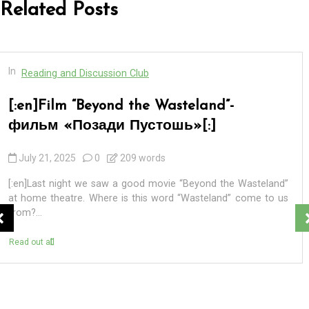
Related Posts
In
Reading and Discussion Club
[:en]BADEK NEWS 69 – БАДЕК
НОВОСТИ 69[:]
September 7, 2024
0
4 words
[:en] ПЕРВАЯ. 8 сентября 2024 года – единый день
голосования на выборах разных уровней в 83 регионах
России. ВТОРАЯ. В Санкт-Петербурге в...
Read out all