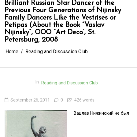
Previous Four Generations of Nijinsky
Family Dancers Like the Vestrises or
Petipas (About the Book “Vaslav
Nijinsky”, OOO “Art Deco’, St.
Petersburg, 2008
Home
Reading and Discussion Club
In
Reading and Discussion Club
September 26, 2011
0
426 words
Вацлав Нижинский не был