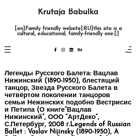
Skip
to
content
Krutaja Babulka
[:en]Family friendly website[:RU]this site is a
cultural, educational, family-friendly one.[:]
Легенды Русского Балета: Вацлав
Нижинский (1890-1950), блестящий
танцор, Звезда Русского Балета в
четвёртом поколении танцоров
семьи Нежинских подобно Вестрисис
и Петипа (О книге”Вацлав
Нижинский”, ООО “АртДеко”,
С.Петербург, 2008 г.
Legends of Russian
Ballet : Vaslav Nijinsky (1890-1950), A
Brilliant Russian Star Dancer of the